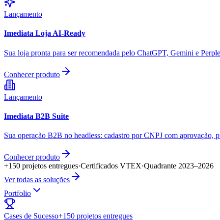
Lançamento
Imediata Loja AI-Ready
Sua loja pronta para ser recomendada pelo ChatGPT, Gemini e Perple
Conhecer produto
Lançamento
Imediata B2B Suite
Sua operação B2B no headless: cadastro por CNPJ com aprovação, pre
Conhecer produto
+150 projetos entregues
·
Certificados VTEX
·
Quadrante 2023–2026
Ver todas as soluções
Portfolio
Cases de Sucesso
+150 projetos entregues