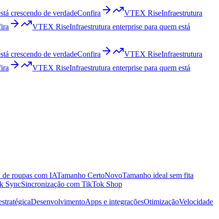
está crescendo de verdade
Confira
VTEX Rise
Infraestrutura
ira
VTEX Rise
Infraestrutura enterprise para quem está
está crescendo de verdade
Confira
VTEX Rise
Infraestrutura
ira
VTEX Rise
Infraestrutura enterprise para quem está
 de roupas com IA
Tamanho Certo
Novo
Tamanho ideal sem fita
k Sync
Sincronização com TikTok Shop
estratégica
Desenvolvimento
Apps e integrações
Otimização
Velocidade