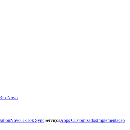
ise
Novo
zation
Novo
TikTok Sync
Serviços
Apps Customizados
Implementação