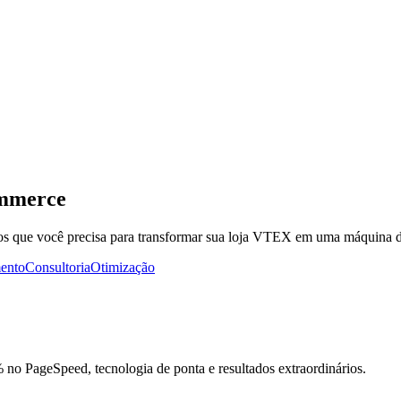
ommerce
s que você precisa para
transformar sua loja VTEX
em uma máquina d
ento
Consultoria
Otimização
 no PageSpeed
, tecnologia de ponta e resultados extraordinários.