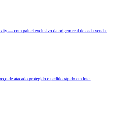
xity — com painel exclusivo da origem real de cada venda.
ço de atacado protegido e pedido rápido em lote.