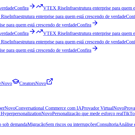
 verdade
Confira
VTEX Rise
Infraestrutura enterprise para quem 
Rise
Infraestrutura enterprise para quem está crescendo de verdade
Conf
prise para quem está crescendo de verdade
Confira
 verdade
Confira
VTEX Rise
Infraestrutura enterprise para quem 
Rise
Infraestrutura enterprise para quem está crescendo de verdade
Conf
prise para quem está crescendo de verdade
Confira
e
Novo
Creators
Novo
per
Novo
Conversational Commerce com IA
Provador Virtual
Novo
Prova
s Hyperpersonalization
Novo
Personalização que mede esforço real
TikTo
ro sob demanda
Migração
Sem riscos ou interrupções
Consultoria
Análise 