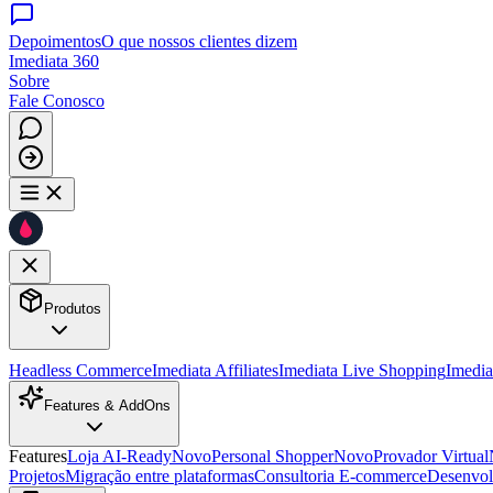
Depoimentos
O que nossos clientes dizem
Imediata 360
Sobre
Fale Conosco
Produtos
Headless Commerce
Imediata Affiliates
Imediata Live Shopping
Imedia
Features & AddOns
Features
Loja AI-Ready
Novo
Personal Shopper
Novo
Provador Virtual
Projetos
Migração entre plataformas
Consultoria E-commerce
Desenvo