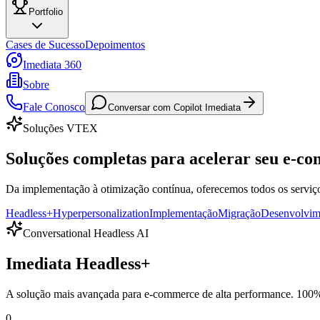
Portfolio
Cases de Sucesso
Depoimentos
Imediata 360
Sobre
Fale Conosco
Conversar com Copilot Imediata
Soluções VTEX
Soluções completas para
acelerar seu e-c
Da implementação à otimização contínua, oferecemos todos os serviço
Headless+
Hyperpersonalization
Implementação
Migração
Desenvolvim
Conversational Headless AI
Imediata
Headless
+
A solução mais avançada para e-commerce de alta performance.
100%
0