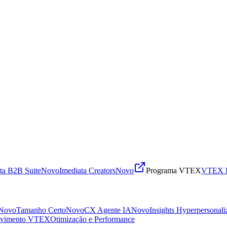
ta B2B Suite
Novo
Imediata Creators
Novo
Programa VTEX
VTEX R
Novo
Tamanho Certo
Novo
CX Agente IA
Novo
Insights Hyperpersonali
lvimento VTEX
Otimização e Performance