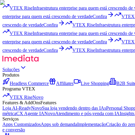
VTEX Rise
Infraestrutura enterprise para quem está crescendo de
enterprise para quem está crescendo de verdade
Confira
VTEX 
crescendo de verdade
Confira
VTEX Rise
Infraestrutura enter
VTEX Rise
Infraestrutura enterprise para quem está crescendo de
enterprise para quem está crescendo de verdade
Confira
VTEX 
crescendo de verdade
Confira
VTEX Rise
Infraestrutura enter
Soluções
Produtos
Headless Commerce
Affiliates
Live Shopping
B2B Suit
Programa VTEX
VTEX Rise
Novo
Features & AddOns
Features
Loja AI-Ready
Novo
Sua loja vendendo dentro das IAs
Personal Shop
métrica
CX Agente IA
Novo
Atendimento e pós-venda com IA
Insight
Serviços
Apps Customizados
Apps sob demanda
Implementação
Criação do ze
e conversão