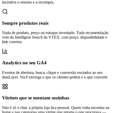
incentiva o retorno e a recompra.
Sempre produtos reais
Nada de produto, preço ou estoque inventado. Toda recomendação
vem do Intelligent Search da VTEX, com preço, disponibilidade e
link corretos.
Analytics no seu GA4
Eventos de abertura, busca, clique e conversão enviados ao seu
dataLayer. Você enxerga o que os clientes pedem e o que converte.
Vitrines que se montam sozinhas
Não é só o chat: a própria loja fica pessoal. Quem volta encontra na
home e nas categorias uma vitrine que retoma o que procurava —