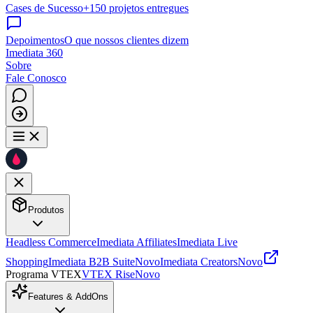
Cases de Sucesso
+150 projetos entregues
Depoimentos
O que nossos clientes dizem
Imediata 360
Sobre
Fale Conosco
Produtos
Headless Commerce
Imediata Affiliates
Imediata Live
Shopping
Imediata B2B Suite
Novo
Imediata Creators
Novo
Programa VTEX
VTEX Rise
Novo
Features & AddOns