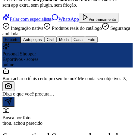
sem app extra, sem plugin, sem fricção.
Falar com especialista
WhatsApp
Ver treinamento
Integração nativa
Produtos reais do catálogo
Segurança
auditada
Esporte
Autopeças
Civil
Moda
Casa
Foto
Personal Shopper
Esportivos · scores
online
Bora achar o tênis certo pro seu treino? Me conta seu objetivo. 🏃
Diga o que você procura…
Busca por foto
tirou, achou parecido