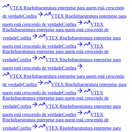
VTEX Rise
Infraestrutura enterprise para quem está crescendo
de verdade
Confira
VTEX Rise
Infraestrutura enterprise para
quem está crescendo de verdade
Confira
VTEX
Rise
Infraestrutura enterprise para quem está crescendo de
verdade
Confira
VTEX Rise
Infraestrutura enterprise para
quem está crescendo de verdade
Confira
VTEX
Rise
Infraestrutura enterprise para quem está crescendo de
verdade
Confira
VTEX Rise
Infraestrutura enterprise para
quem está crescendo de verdade
Confira
VTEX Rise
Infraestrutura enterprise para quem está crescendo
de verdade
Confira
VTEX Rise
Infraestrutura enterprise para
quem está crescendo de verdade
Confira
VTEX
Rise
Infraestrutura enterprise para quem está crescendo de
verdade
Confira
VTEX Rise
Infraestrutura enterprise para
quem está crescendo de verdade
Confira
VTEX
Rise
Infraestrutura enterprise para quem está crescendo de
verdade
Confira
VTEX Rise
Infraestrutura enterprise para