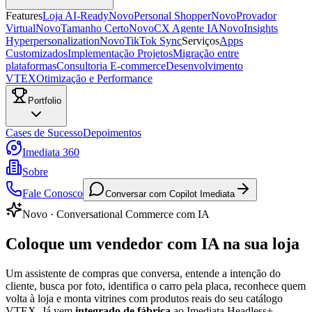
Features
Loja AI-Ready
Novo
Personal Shopper
Novo
Provador
Virtual
Novo
Tamanho Certo
Novo
CX Agente IA
Novo
Insights
Hyperpersonalization
Novo
TikTok Sync
Serviços
Apps
Customizados
Implementação Projetos
Migração entre
plataformas
Consultoria E-commerce
Desenvolvimento
VTEX
Otimização e Performance
Portfolio
Cases de Sucesso
Depoimentos
Imediata 360
Sobre
Fale Conosco
Conversar com Copilot Imediata
Novo · Conversational Commerce com IA
Coloque um
vendedor com IA
na sua loja
Um assistente de compras que conversa, entende a intenção do
cliente, busca por foto, identifica o carro pela placa, reconhece quem
volta à loja e monta vitrines com produtos reais do seu catálogo
VTEX. Já vem
integrado de fábrica
ao Imediata Headless+ —