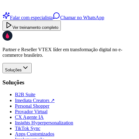
o Personal Shopper rodando no seu catálogo.
Falar com especialista
Chamar no WhatsApp
Ver treinamento completo
Partner e Reseller VTEX líder em transformação digital no e-
commerce brasileiro.
Soluções
Soluções
B2B Suite
Imediata Creators ↗
Personal Shopper
Provador Virtual
CX Agente IA
Insights Hyperpersonalization
TikTok Sync
Apps Customizados