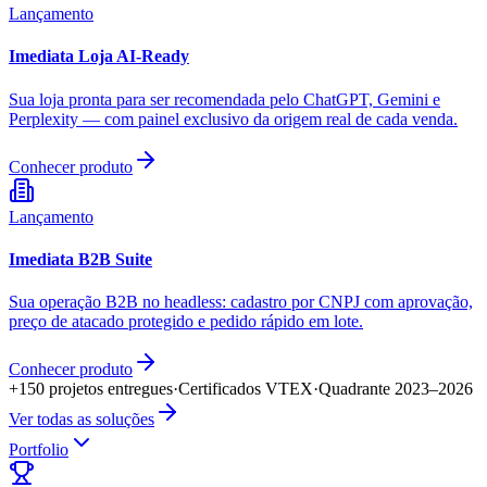
Lançamento
Imediata Loja AI-Ready
Sua loja pronta para ser recomendada pelo ChatGPT, Gemini e
Perplexity — com painel exclusivo da origem real de cada venda.
Conhecer produto
Lançamento
Imediata B2B Suite
Sua operação B2B no headless: cadastro por CNPJ com aprovação,
preço de atacado protegido e pedido rápido em lote.
Conhecer produto
+150 projetos entregues
·
Certificados VTEX
·
Quadrante 2023–2026
Ver todas as soluções
Portfolio