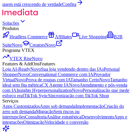
quem está crescendo de verdade
Confira
Soluções
Produtos
Headless Commerce
Affiliates
Live Shopping
B2B
Suite
Novo
Creators
Novo
Programa VTEX
VTEX Rise
Novo
Features & AddOns
Features
Loja AI-Ready
Novo
Sua loja vendendo dentro das IAs
Personal
Shopper
Novo
Conversational Commerce com IA
Provador
Virtual
Novo
Prova de roupas com IA
Tamanho Certo
Novo
Tamanho
ideal sem fita métrica
CX Agente IA
Novo
Atendimento e pós-venda
com IA
Insights Hyperpersonalization
Novo
Personalização que mede
esforço real
TikTok Sync
Sincronização com TikTok Shop
Serviços
Apps Customizados
Apps sob demanda
Implementação
Criação do
zero sob demanda
Migração
Sem riscos ou
interrupções
Consultoria
Análise estratégica
Desenvolvimento
Apps e
integrações
Otimização
Velocidade e conversão