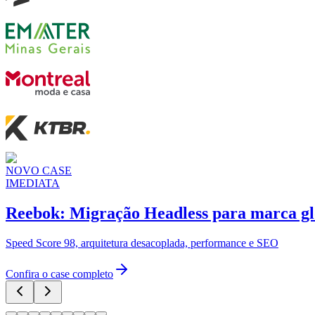
NOVO CASE
IMEDIATA
Reebok:
Migração Headless para marca gl
Speed Score 98, arquitetura desacoplada, performance e SEO
Confira o case completo