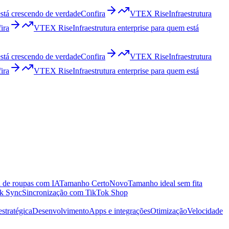
está crescendo de verdade
Confira
VTEX Rise
Infraestrutura
ira
VTEX Rise
Infraestrutura enterprise para quem está
está crescendo de verdade
Confira
VTEX Rise
Infraestrutura
ira
VTEX Rise
Infraestrutura enterprise para quem está
 de roupas com IA
Tamanho Certo
Novo
Tamanho ideal sem fita
k Sync
Sincronização com TikTok Shop
estratégica
Desenvolvimento
Apps e integrações
Otimização
Velocidade