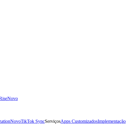
ise
Novo
zation
Novo
TikTok Sync
Serviços
Apps Customizados
Implementação