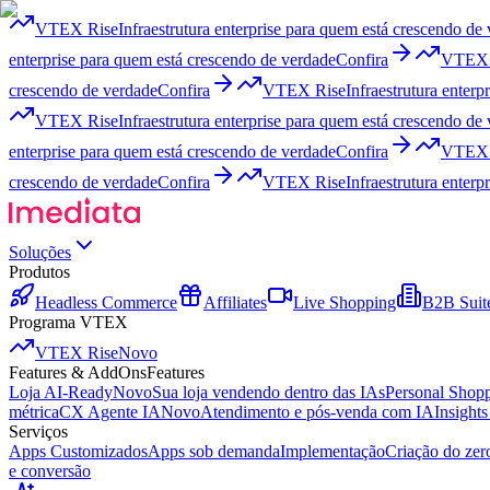
VTEX Rise
Infraestrutura enterprise para quem está crescendo de
enterprise para quem está crescendo de verdade
Confira
VTEX 
crescendo de verdade
Confira
VTEX Rise
Infraestrutura enter
VTEX Rise
Infraestrutura enterprise para quem está crescendo de
enterprise para quem está crescendo de verdade
Confira
VTEX 
crescendo de verdade
Confira
VTEX Rise
Infraestrutura enter
Soluções
Produtos
Headless Commerce
Affiliates
Live Shopping
B2B Suit
Programa VTEX
VTEX Rise
Novo
Features & AddOns
Features
Loja AI-Ready
Novo
Sua loja vendendo dentro das IAs
Personal Shop
métrica
CX Agente IA
Novo
Atendimento e pós-venda com IA
Insight
Serviços
Apps Customizados
Apps sob demanda
Implementação
Criação do ze
e conversão