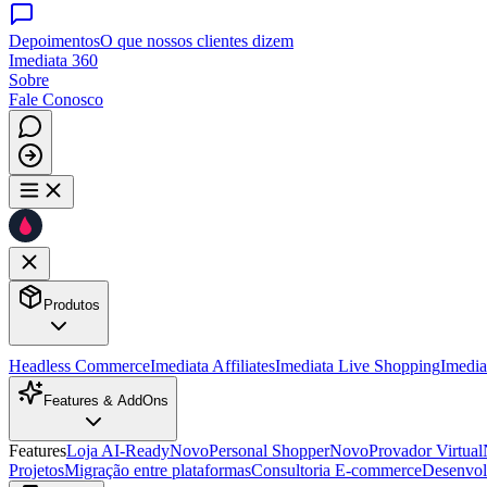
Depoimentos
O que nossos clientes dizem
Imediata 360
Sobre
Fale Conosco
Produtos
Headless Commerce
Imediata Affiliates
Imediata Live Shopping
Imedia
Features & AddOns
Features
Loja AI-Ready
Novo
Personal Shopper
Novo
Provador Virtual
Projetos
Migração entre plataformas
Consultoria E-commerce
Desenvo