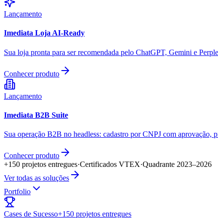
Lançamento
Imediata Loja AI-Ready
Sua loja pronta para ser recomendada pelo ChatGPT, Gemini e Perple
Conhecer produto
Lançamento
Imediata B2B Suite
Sua operação B2B no headless: cadastro por CNPJ com aprovação, pre
Conhecer produto
+150 projetos entregues
·
Certificados VTEX
·
Quadrante 2023–2026
Ver todas as soluções
Portfolio
Cases de Sucesso
+150 projetos entregues