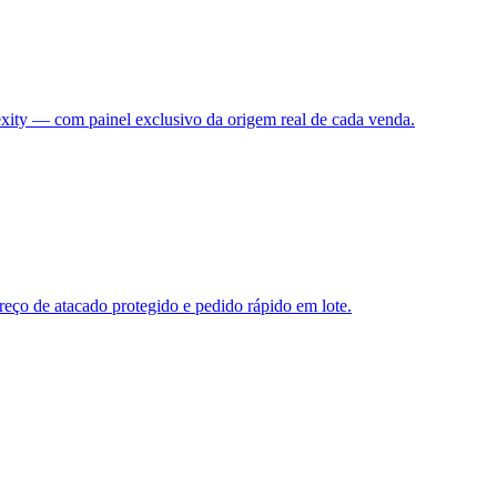
xity — com painel exclusivo da origem real de cada venda.
ço de atacado protegido e pedido rápido em lote.