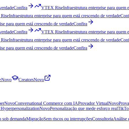
 verdade
Confira
VTEX Rise
Infraestrutura enterprise para quem 
Rise
Infraestrutura enterprise para quem está crescendo de verdade
Conf
prise para quem está crescendo de verdade
Confira
 verdade
Confira
VTEX Rise
Infraestrutura enterprise para quem 
Rise
Infraestrutura enterprise para quem está crescendo de verdade
Conf
prise para quem está crescendo de verdade
Confira
e
Novo
Creators
Novo
per
Novo
Conversational Commerce com IA
Provador Virtual
Novo
Prova
s Hyperpersonalization
Novo
Personalização que mede esforço real
TikTo
ro sob demanda
Migração
Sem riscos ou interrupções
Consultoria
Análise 