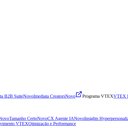
ta B2B Suite
Novo
Imediata Creators
Novo
Programa VTEX
VTEX R
Novo
Tamanho Certo
Novo
CX Agente IA
Novo
Insights Hyperpersonali
lvimento VTEX
Otimização e Performance