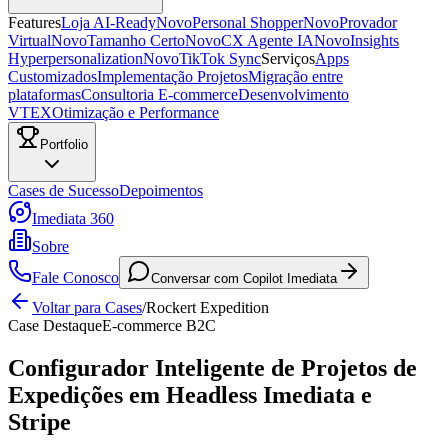
Features
Loja AI-Ready
Novo
Personal Shopper
Novo
Provador
Virtual
Novo
Tamanho Certo
Novo
CX Agente IA
Novo
Insights
Hyperpersonalization
Novo
TikTok Sync
Serviços
Apps
Customizados
Implementação Projetos
Migração entre
plataformas
Consultoria E-commerce
Desenvolvimento
VTEX
Otimização e Performance
Portfolio
Cases de Sucesso
Depoimentos
Imediata 360
Sobre
Fale Conosco
Conversar com Copilot Imediata
Voltar para Cases
/
Rockert Expedition
Case Destaque
E-commerce B2C
Configurador Inteligente de Projetos de
Expedições em Headless Imediata e
Stripe