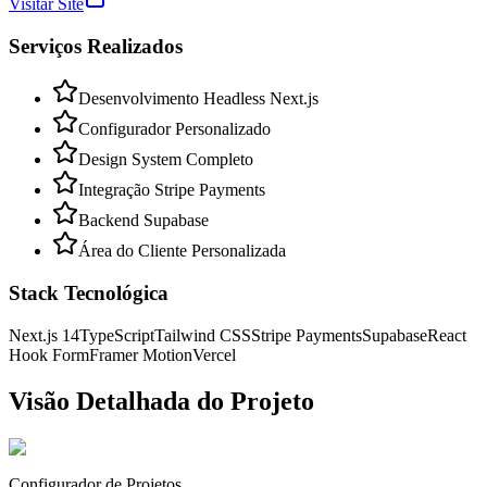
Visitar Site
Serviços Realizados
Desenvolvimento Headless Next.js
Configurador Personalizado
Design System Completo
Integração Stripe Payments
Backend Supabase
Área do Cliente Personalizada
Stack Tecnológica
Next.js 14
TypeScript
Tailwind CSS
Stripe Payments
Supabase
React
Hook Form
Framer Motion
Vercel
Visão Detalhada do Projeto
Configurador de Projetos