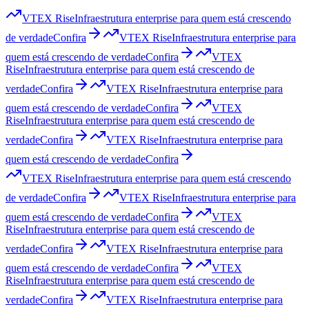
VTEX Rise
Infraestrutura enterprise para quem está crescendo
de verdade
Confira
VTEX Rise
Infraestrutura enterprise para
quem está crescendo de verdade
Confira
VTEX
Rise
Infraestrutura enterprise para quem está crescendo de
verdade
Confira
VTEX Rise
Infraestrutura enterprise para
quem está crescendo de verdade
Confira
VTEX
Rise
Infraestrutura enterprise para quem está crescendo de
verdade
Confira
VTEX Rise
Infraestrutura enterprise para
quem está crescendo de verdade
Confira
VTEX Rise
Infraestrutura enterprise para quem está crescendo
de verdade
Confira
VTEX Rise
Infraestrutura enterprise para
quem está crescendo de verdade
Confira
VTEX
Rise
Infraestrutura enterprise para quem está crescendo de
verdade
Confira
VTEX Rise
Infraestrutura enterprise para
quem está crescendo de verdade
Confira
VTEX
Rise
Infraestrutura enterprise para quem está crescendo de
verdade
Confira
VTEX Rise
Infraestrutura enterprise para