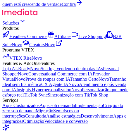
quem está crescendo de verdade
Confira
Soluções
Produtos
Headless Commerce
Affiliates
Live Shopping
B2B
Suite
Novo
Creators
Novo
Programa VTEX
VTEX Rise
Novo
Features & AddOns
Features
Loja AI-Ready
Novo
Sua loja vendendo dentro das IAs
Personal
Shopper
Novo
Conversational Commerce com IA
Provador
Virtual
Novo
Prova de roupas com IA
Tamanho Certo
Novo
Tamanho
ideal sem fita métrica
CX Agente IA
Novo
Atendimento e pós-venda
com IA
Insights Hyperpersonalization
Novo
Personalização que mede
esforço real
TikTok Sync
Sincronização com TikTok Shop
Serviços
Apps Customizados
Apps sob demanda
Implementação
Criação do
zero sob demanda
Migração
Sem riscos ou
interrupções
Consultoria
Análise estratégica
Desenvolvimento
Apps e
integrações
Otimização
Velocidade e conversão