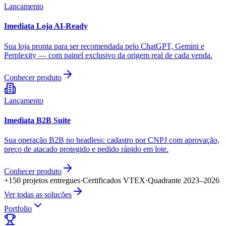
Lançamento
Imediata Loja AI-Ready
Sua loja pronta para ser recomendada pelo ChatGPT, Gemini e
Perplexity — com painel exclusivo da origem real de cada venda.
Conhecer produto
Lançamento
Imediata B2B Suite
Sua operação B2B no headless: cadastro por CNPJ com aprovação,
preço de atacado protegido e pedido rápido em lote.
Conhecer produto
+150 projetos entregues
·
Certificados VTEX
·
Quadrante 2023–2026
Ver todas as soluções
Portfolio