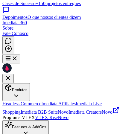
Cases de Sucesso
+150 projetos entregues
Depoimentos
O que nossos clientes dizem
Imediata 360
Sobre
Fale Conosco
Produtos
Headless Commerce
Imediata Affiliates
Imediata Live
Shopping
Imediata B2B Suite
Novo
Imediata Creators
Novo
Programa VTEX
VTEX Rise
Novo
Features & AddOns