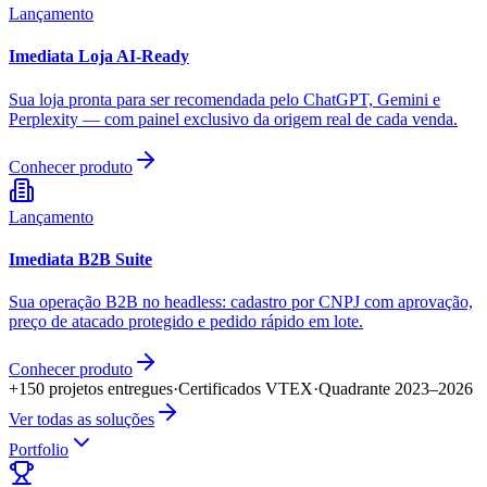
Lançamento
Imediata Loja AI-Ready
Sua loja pronta para ser recomendada pelo ChatGPT, Gemini e
Perplexity — com painel exclusivo da origem real de cada venda.
Conhecer produto
Lançamento
Imediata B2B Suite
Sua operação B2B no headless: cadastro por CNPJ com aprovação,
preço de atacado protegido e pedido rápido em lote.
Conhecer produto
+150 projetos entregues
·
Certificados VTEX
·
Quadrante 2023–2026
Ver todas as soluções
Portfolio