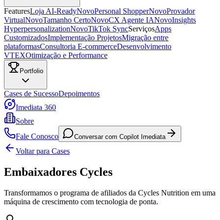
Features
Loja AI-Ready
Novo
Personal Shopper
Novo
Provador
Virtual
Novo
Tamanho Certo
Novo
CX Agente IA
Novo
Insights
Hyperpersonalization
Novo
TikTok Sync
Serviços
Apps
Customizados
Implementação Projetos
Migração entre
plataformas
Consultoria E-commerce
Desenvolvimento
VTEX
Otimização e Performance
Portfolio
Cases de Sucesso
Depoimentos
Imediata 360
Sobre
Fale Conosco
Conversar com Copilot Imediata
Voltar para Cases
Embaixadores Cycles
Transformamos o programa de afiliados da Cycles Nutrition em uma
máquina de crescimento
com tecnologia de ponta.