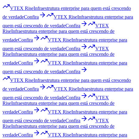
VTEX Rise
Infraestrutura enterprise para quem está crescendo
de verdade
Confira
VTEX Rise
Infraestrutura enterprise para
quem está crescendo de verdade
Confira
VTEX
Rise
Infraestrutura enterprise para quem está crescendo de
verdade
Confira
VTEX Rise
Infraestrutura enterprise para
quem está crescendo de verdade
Confira
VTEX
Rise
Infraestrutura enterprise para quem está crescendo de
verdade
Confira
VTEX Rise
Infraestrutura enterprise para
quem está crescendo de verdade
Confira
VTEX Rise
Infraestrutura enterprise para quem está crescendo
de verdade
Confira
VTEX Rise
Infraestrutura enterprise para
quem está crescendo de verdade
Confira
VTEX
Rise
Infraestrutura enterprise para quem está crescendo de
verdade
Confira
VTEX Rise
Infraestrutura enterprise para
quem está crescendo de verdade
Confira
VTEX
Rise
Infraestrutura enterprise para quem está crescendo de
verdade
Confira
VTEX Rise
Infraestrutura enterprise para