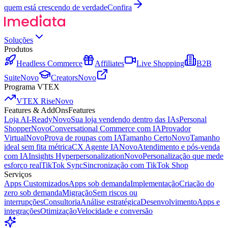
quem está crescendo de verdade
Confira
Soluções
Produtos
Headless Commerce
Affiliates
Live Shopping
B2B
Suite
Novo
Creators
Novo
Programa VTEX
VTEX Rise
Novo
Features & AddOns
Features
Loja AI-Ready
Novo
Sua loja vendendo dentro das IAs
Personal
Shopper
Novo
Conversational Commerce com IA
Provador
Virtual
Novo
Prova de roupas com IA
Tamanho Certo
Novo
Tamanho
ideal sem fita métrica
CX Agente IA
Novo
Atendimento e pós-venda
com IA
Insights Hyperpersonalization
Novo
Personalização que mede
esforço real
TikTok Sync
Sincronização com TikTok Shop
Serviços
Apps Customizados
Apps sob demanda
Implementação
Criação do
zero sob demanda
Migração
Sem riscos ou
interrupções
Consultoria
Análise estratégica
Desenvolvimento
Apps e
integrações
Otimização
Velocidade e conversão