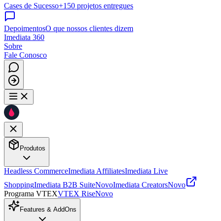
Cases de Sucesso
+150 projetos entregues
Depoimentos
O que nossos clientes dizem
Imediata 360
Sobre
Fale Conosco
Produtos
Headless Commerce
Imediata Affiliates
Imediata Live
Shopping
Imediata B2B Suite
Novo
Imediata Creators
Novo
Programa VTEX
VTEX Rise
Novo
Features & AddOns